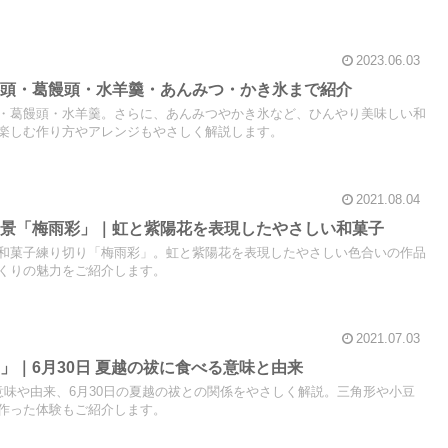
2023.06.03
饅頭・葛饅頭・水羊羹・あんみつ・かき氷まで紹介
・葛饅頭・水羊羹。さらに、あんみつやかき氷など、ひんやり美味しい和
楽しむ作り方やアレンジもやさしく解説します。
2021.08.04
風景「梅雨彩」｜虹と紫陽花を表現したやさしい和菓子
和菓子練り切り「梅雨彩」。虹と紫陽花を表現したやさしい色合いの作品
くりの魅力をご紹介します。
2021.07.03
」｜6月30日 夏越の祓に食べる意味と由来
意味や由来、6月30日の夏越の祓との関係をやさしく解説。三角形や小豆
作った体験もご紹介します。