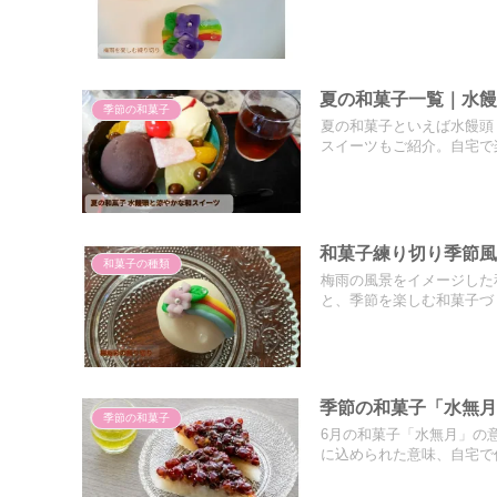
夏の和菓子一覧｜水
季節の和菓子
夏の和菓子といえば水饅頭
スイーツもご紹介。自宅で
和菓子練り切り季節
和菓子の種類
梅雨の風景をイメージした
と、季節を楽しむ和菓子づ
季節の和菓子「水無月
季節の和菓子
6月の和菓子「水無月」の
に込められた意味、自宅で