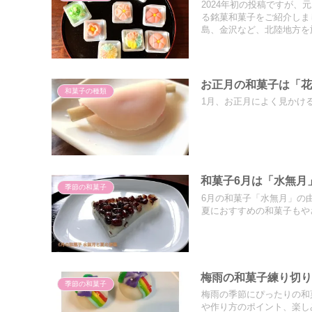
2024年初の投稿ですが
る銘菓和菓子をご紹介しま
島、金沢など、北陸地方を
お正月の和菓子は「
和菓子の種類
1月、お正月によく見かけ
和菓子6月は「水無月
季節の和菓子
6月の和菓子「水無月」の
夏におすすめの和菓子もや
梅雨の和菓子練り切
季節の和菓子
梅雨の季節にぴったりの和
や作り方のポイント、楽し