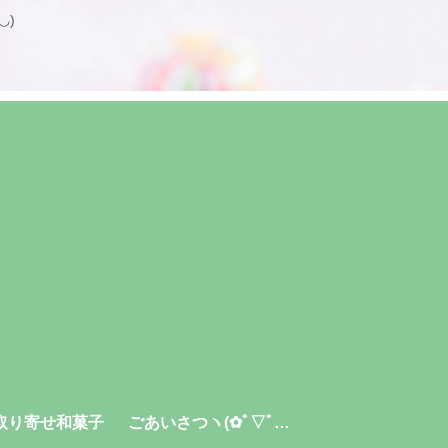
◡)
取り寄せ和菓子
ごあいさつヽ(✿ﾟ▽ﾟ）・プロフィール