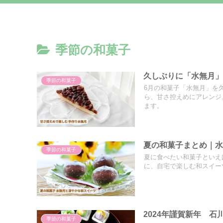
季節の和菓子
久しぶりに「水無月
季節の和菓子
6月の和菓子「水無月」を
ら、甘さ控えめにアレンジ
ます。
夏の和菓子まとめ｜
季節の和菓子
夏に食べたい和菓子といえ
に、自宅で楽しむ和スイー
2024年謹賀新年 
季節の和菓子