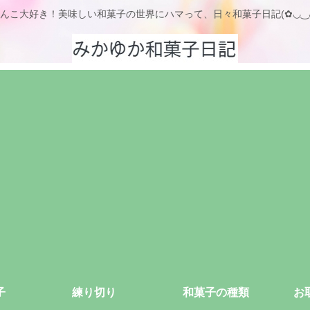
んこ大好き！美味しい和菓子の世界にハマって、日々和菓子日記(✿◡‿
子
練り切り
和菓子の種類
お