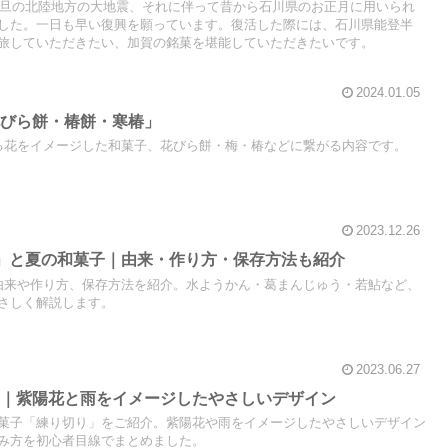
、元旦の北陸地方の大地震、それに伴って昔から石川県のお正月に用いられ
した。一日も早い復興を願っています。復活した際には、石川県能登半
旅していただきたい、加賀の銘菓を堪能していただきたいです。
2024.01.05
花びら餅・椿餅・寒椿」
る花をイメージした和菓子、花びら餅・梅・椿などに繋がる内容です。
2023.12.26
」と夏の和菓子｜由来・作り方・保存方法も紹介
由来や作り方、保存方法を紹介。水ようかん・葛まんじゅう・若鮎など、
さしく解説します。
2023.06.27
り｜紫陽花と雨をイメージしたやさしいデザイン
菓子「練り切り」をご紹介。紫陽花や雨をイメージしたやさしいデザイン
み方を初心者目線でまとめました。