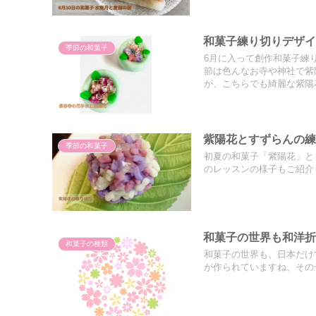
和菓子練り切りデザ
季節の和菓子
6月に入って創作和菓子練
節は色んなお寺や神社で紫
が、こちらでも綺麗な紫陽
紫陽花とすずらんの
季節の和菓子
初夏の和菓子「紫陽花」と
のレッスンの様子もご紹介
和菓子の世界も和洋
和菓子の種類
和菓子の世界も、日本だけ
が作られていますね、その