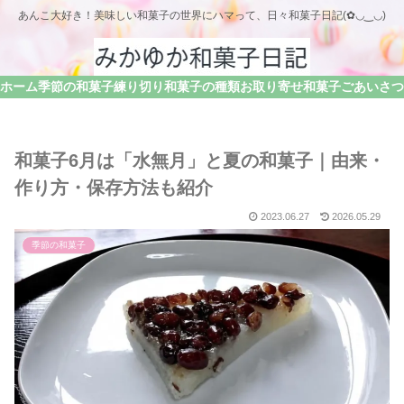
あんこ大好き！美味しい和菓子の世界にハマって、日々和菓子日記(✿◡‿◡)
ホーム
季節の和菓子
練り切り
和菓子の種類
お取り寄せ和菓子
和菓子6月は「水無月」と夏の和菓子｜由来・
作り方・保存方法も紹介
2023.06.27
2026.05.29
季節の和菓子