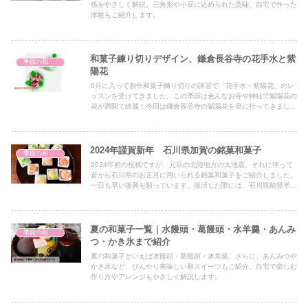
係をやさしく解説。三角形や小豆に込められた意味、自宅で作った
体験もご紹介します。
和菓子練り切りデザイン、鎌倉長谷寺の花手水と紫
季節の和菓子
陽花
6月に入って創作和菓子練り切りの講習で「花手水・紫陽花」のレ
ッスンを受けてきました。この季節は色んなお寺や神社で紫陽花の
花が満開で綺麗！今回は鎌倉長谷寺の紫陽花を見に行ってきました
が、こちらでも綺麗な紫陽花の花手水を見てきました。
2024年謹賀新年 石川県加賀の銘菓和菓子
季節の和菓子
2024年初の投稿ですが、元旦の北陸地方の大地震、それに伴って
昔から石川県のお正月に用いられる銘菓和菓子をご紹介しました。
一日も早い復興を願っています。復活した際には、石川県能登半
島、金沢など、北陸地方を旅していただきたい、加賀の銘菓を堪能
していただきたいです。
夏の和菓子一覧｜水饅頭・葛饅頭・水羊羹・あんみ
季節の和菓子
つ・かき氷まで紹介
夏の和菓子といえば水饅頭・葛饅頭・水羊羹。さらに、あんみつや
かき氷など、ひんやり美味しい和スイーツもご紹介。自宅で楽しむ
作り方やアレンジもやさしく解説します。