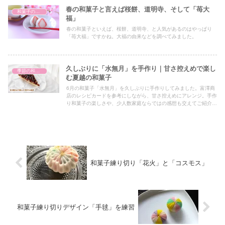
春の和菓子と言えば桜餅、道明寺、そして「苺大
和菓子の種類
福」
春の和菓子といえば、桜餅、道明寺、と人気があるのはやっぱり
「苺大福」ですかね。大福の由来などを調べてみました。
久しぶりに「水無月」を手作り｜甘さ控えめで楽し
季節の和菓子
む夏越の和菓子
6月の和菓子「水無月」を久しぶりに手作りしてみました。富澤商
店のレシピカードを参考にしながら、甘さ控えめにアレンジ。手作
り和菓子の楽しさや、少人数家庭ならではの感想も交えてご紹介し
ます。
和菓子練り切り「花火」と「コスモス」
和菓子練り切りデザイン「手毬」を練習