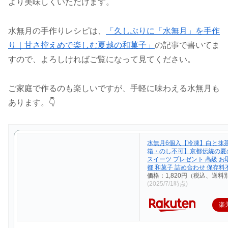
より美味しくいただけます。
水無月の手作りレシピは、
「久しぶりに「水無月」を手作
り｜甘さ控えめで楽しむ夏越の和菓子」
の記事で書いてま
すので、よろしければご覧になって見てください。
ご家庭で作るのも楽しいですが、手軽に味わえる水無月も
あります。👇
水無月6個入【冷凍】白と抹
箱・のし不可】京都伝統の夏
スイーツ プレゼント 高級 お
都 和菓子 詰め合わせ 保存料
価格：1,820円（税込、送料別
(2025/7/1時点)
楽