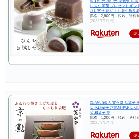
≫ お中元 御中元 個包装 和菓
しあん 涼菓 プレゼント ギフト
取り寄せ 夏ギフト 暑中御見
価格：2,900円（税込、送料
(2025/7/1時点)
楽
京の鮎 5個入 寛永堂 鮎菓子 
ゆ あゆ菓子 求肥餅 若あゆ 焼
産 和菓子 夏
価格：1,200円（税込、送料別
(2025/7/1時点)
楽