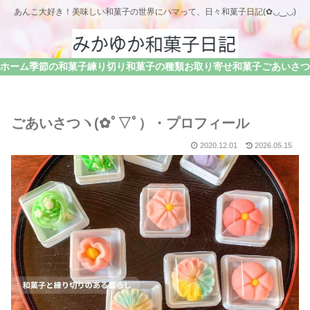
あんこ大好き！美味しい和菓子の世界にハマって、日々和菓子日記(✿◡‿◡)
ホーム
季節の和菓子
練り切り
和菓子の種類
お取り寄せ和菓子
ごあいさつヽ(✿ﾟ▽ﾟ）・プロフィール
2020.12.01
2026.05.15