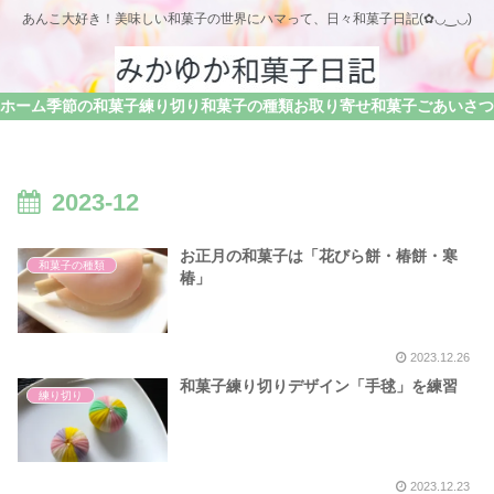
あんこ大好き！美味しい和菓子の世界にハマって、日々和菓子日記(✿◡‿◡)
ホーム
季節の和菓子
練り切り
和菓子の種類
お取り寄せ和菓子
2023-12
お正月の和菓子は「花びら餅・椿餅・寒
和菓子の種類
椿」
2023.12.26
和菓子練り切りデザイン「手毬」を練習
練り切り
2023.12.23