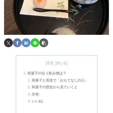
目次
和菓子の合う飲み物は？
和菓子と茶道で「おもてなしの心」
和菓子の歴史から見ていくと
共有:
いいね: