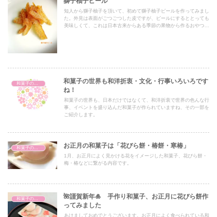
獅子柚子ピール
知人から獅子柚子を頂いて、初めて獅子柚子ピールを作ってみまし
た。外見は表面がごつごつした皮ですが、ピールにするととっても
美味しくて、これは日本古来からある季節の果物から作るおやつで
す。
和菓子の世界も和洋折衷・文化・行事いろいろです
和菓子の種類
ね！
和菓子の世界も、日本だけではなくて、和洋折衷で世界の色んな行
事、イベントを盛り込んだ和菓子が作られていますね、その一部を
ご紹介します。
お正月の和菓子は「花びら餅・椿餅・寒椿」
和菓子の種類
1月、お正月によく見かける花をイメージした和菓子、花びら餅・
梅・椿などに繋がる内容です。
🌺謹賀新年🎍 手作り和菓子、お正月に花びら餅作
和菓子の歴史
ってみました
あけましておめでとうございます。お正月によく食べられている和