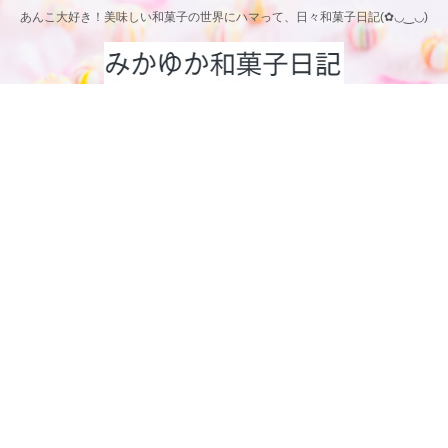
あんこ大好き！美味しい和菓子の世界にハマって、日々和菓子日記(✿◡‿◡)