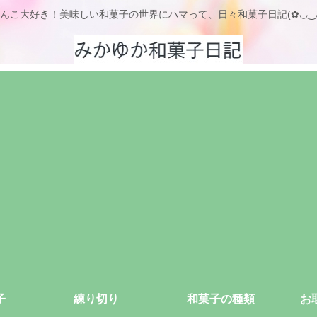
んこ大好き！美味しい和菓子の世界にハマって、日々和菓子日記(✿◡‿
子
練り切り
和菓子の種類
お