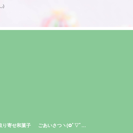
◡)
取り寄せ和菓子
ごあいさつヽ(✿ﾟ▽ﾟ）・プロフィール