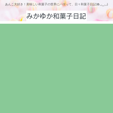
あんこ大好き！美味しい和菓子の世界にハマって、日々和菓子日記(✿◡‿◡)