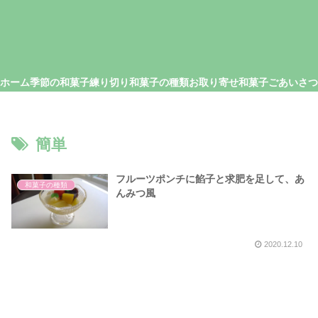
ホーム
季節の和菓子
練り切り
和菓子の種類
お取り寄せ和菓子
簡単
フルーツポンチに餡子と求肥を足して、あ
和菓子の種類
んみつ風
2020.12.10