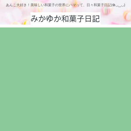
あんこ大好き！美味しい和菓子の世界にハマって、日々和菓子日記(✿◡‿◡)