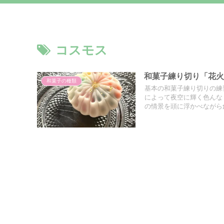
コスモス
和菓子練り切り「花
和菓子の種類
基本の和菓子練り切りの練
によって夜空に輝く色んな
の情景を頭に浮かべながら