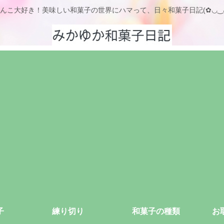
んこ大好き！美味しい和菓子の世界にハマって、日々和菓子日記(✿◡‿
子
練り切り
和菓子の種類
お