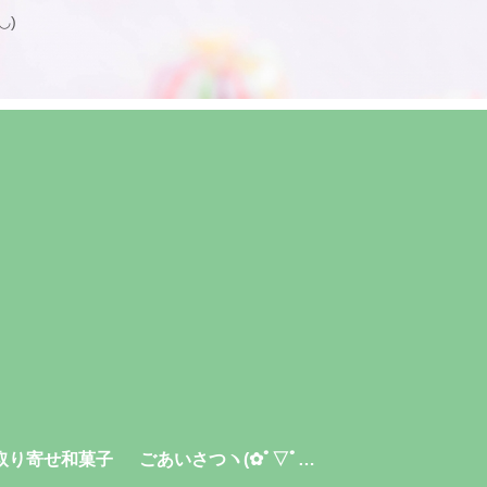
◡)
取り寄せ和菓子
ごあいさつヽ(✿ﾟ▽ﾟ）・プロフィール