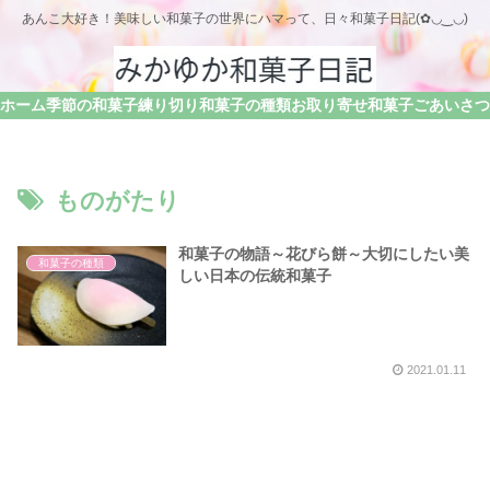
あんこ大好き！美味しい和菓子の世界にハマって、日々和菓子日記(✿◡‿◡)
ホーム
季節の和菓子
練り切り
和菓子の種類
お取り寄せ和菓子
ものがたり
和菓子の物語～花びら餅～大切にしたい美
和菓子の種類
しい日本の伝統和菓子
2021.01.11