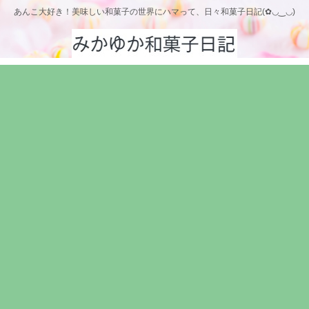
あんこ大好き！美味しい和菓子の世界にハマって、日々和菓子日記(✿◡‿◡)