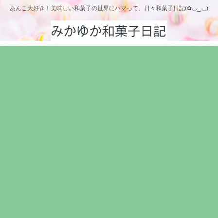
あんこ大好き！美味しい和菓子の世界にハマって、日々和菓子日記(✿◡‿◡)