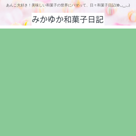
あんこ大好き！美味しい和菓子の世界にハマって、日々和菓子日記(✿◡‿◡)