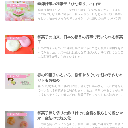
季節行事の和菓子「ひな祭り」の由来
和菓子の歴史
季節行事の１つとして、女の子の節句「ひな祭り」がありますが、
この時にひな人形に飾られ、食べられる「ひなあられ」や「菱餅」
などいつ頃からあったのでしょうか、ひな祭りの由来について調べ
てみました。
和菓子の由来、日本の節目の行事で用いられる和菓
和菓子の歴史
子
日本の古来からの、節目の行事に用いられてきた和菓子の由来を調
べてみました。人の一生には色んな節目があり、その節目ごとに色
んな和菓子が用いられていました。
春の和菓子いろいろ、桜餅やうぐいす餅の手作りキ
和菓子の歴史
ットもお勧め
春にはひな祭りや子供の日の他、色んな行事が多く、それにちなん
で用いられる和菓子をご紹介します。また、簡単に作ることが出来
る桜もちやうぐいす餅などの、和菓子手作りキットもお勧めです。
和菓子練り切りの飾り付けに金粉を散らして煌びや
和菓子の歴史
か！金箔の伝統文化
三角棒を使ってラインを引く、和菓子練り切りの練習です。最後に