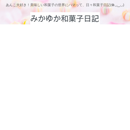
あんこ大好き！美味しい和菓子の世界にハマって、日々和菓子日記(✿◡‿◡)