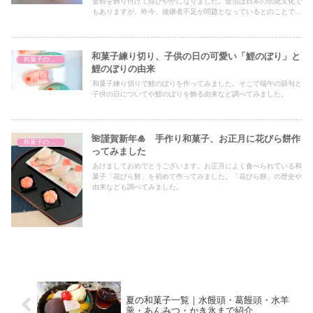
金粉を飾り付けて煌びやかになりました。金箔は日本の伝統文化で
もありますが、昨今、後継者不足が問題となっているとのことです
が、大切にしたい伝統文化の１つです。
和菓子練り切り、子供の日の可愛い「鯉のぼり」と
和菓子の歴史
鯉のぼりの由来
和菓子練り切りで鯉のぼりを作ってみました。そこで端午の節句と
子供の日についてや鯉のぼりを飾る由来など調べてみました。
🌺謹賀新年🎍 手作り和菓子、お正月に花びら餅作
和菓子の歴史
ってみました
あけましておめでとうございます。お正月によく食べられている和
菓子「花びら餅」を初めて作ってみました。「花びら餅」の歴史や
由来なども調べてみました。
夏の和菓子一覧｜水饅頭・葛饅頭・水羊
羹・あんみつ・かき氷まで紹介