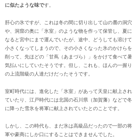
に似たような味で
す。
肝心の氷ですが、これは冬の間に切り出して山の麓の洞穴
や、洞窟の奥に「氷室」のような物を作って保管し、夏に
なると宮中にまで運んでいたが、途中、どうしても溶けて
小さくなってしまうので、その小さくなった氷のかけらを
削って、先ほどの「甘蔦（あまづら）」をかけて食べて暑
気払いにしていたそうです。但し、これも、ほんの一握り
の上流階級の人達だけだったそうです。
室町時代には、進化した「氷室」があって天皇に献上され
ていたり、江戸時代には北国の石川県（加賀藩）などで冬
に降った雪氷を将軍に献上されていたとのことです。
しかし、この時代も、まだ氷は高級品だったので一部の将
軍や豪商にしか口にすることはできませんでした。