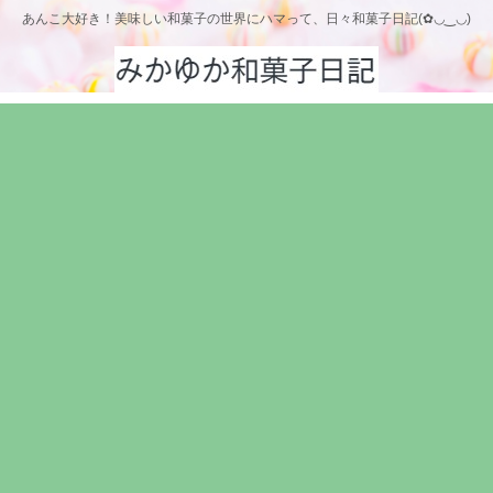
あんこ大好き！美味しい和菓子の世界にハマって、日々和菓子日記(✿◡‿◡)